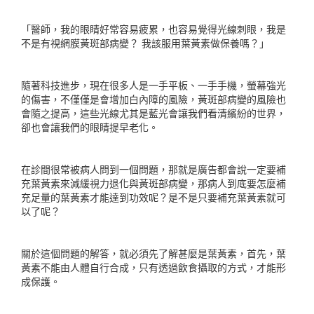
「醫師，我的眼睛好常容易疲累，也容易覺得光線刺眼，我是
不是有視網膜黃斑部病變？ 我該服用葉黃素做保養嗎？」
隨著科技進步，現在很多人是一手平板、一手手機，螢幕強光
的傷害，不僅僅是會增加白內障的風險，黃斑部病變的風險也
會隨之提高，這些光線尤其是藍光會讓我們看清繽紛的世界，
卻也會讓我們的眼睛提早老化。
在診間很常被病人問到一個問題，那就是廣告都會說一定要補
充葉黃素來減緩視力退化與黃斑部病變，那病人到底要怎麼補
充足量的葉黃素才能達到功效呢？是不是只要補充葉黃素就可
以了呢？
關於這個問題的解答，就必須先了解甚麼是葉黃素，首先，葉
黃素不能由人體自行合成，只有透過飲食攝取的方式，才能形
成保護。