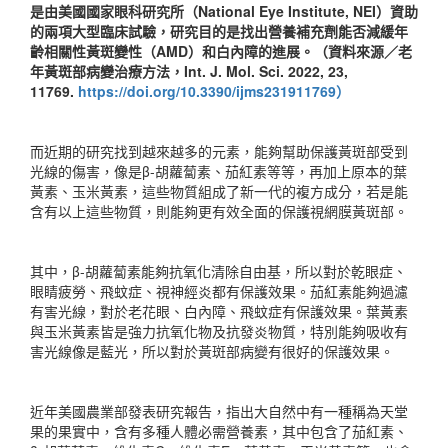
是由美國國家眼科研究所（National Eye Institute, NEI）資助
的兩項大型臨床試驗，研究目的是找出營養補充劑能否減緩年
齡相關性黃斑變性（AMD）和白內障的進展。（資料來源／老
年黃斑部病變治療方法，Int. J. Mol. Sci. 2022, 23,
11769.
https://doi.org/10.3390/ijms231911769）
而近期的研究找到越來越多的元素，能夠幫助保護黃斑部受到
光線的傷害，像是β-胡蘿蔔素、茄紅素等等，再加上原本的葉
黃素、玉米黃素，這些物質組成了新一代的複方成分，若是能
含有以上這些物質，則能夠更有效全面的保護視網膜黃斑部。
其中，β-胡蘿蔔素能夠抗氧化清除自由基，所以對於乾眼症、
眼睛疲勞、飛蚊症、視神經炎都有保護效果。茄紅素能夠過濾
有害光線，對於老花眼、白內障、飛蚊症有保護效果。葉黃素
與玉米黃素皆是強力抗氧化物及抗發炎物質，特別能夠吸收有
害光線像是藍光，所以對於黃斑部病變有很好的保護效果。
近年美國農業部發表研究報告，指出大自然中有一種稱為天堂
果的果實中，含有多種人體必需營養素，其中包含了茄紅素、