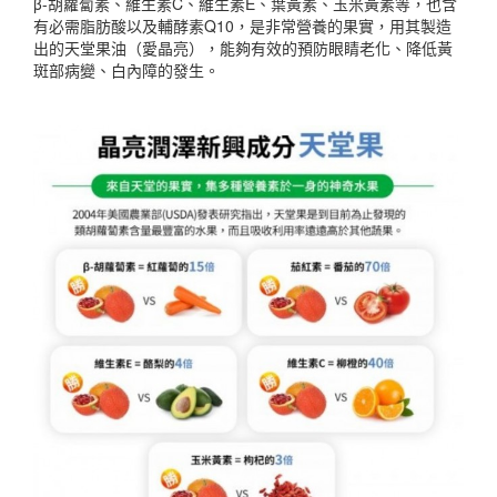
β-胡蘿蔔素、維生素C、維生素E、葉黃素、玉米黃素等，也含
有必需脂肪酸以及輔酵素Q10，是非常營養的果實，用其製造
出的天堂果油（愛晶亮），能夠有效的預防眼睛老化、降低黃
斑部病變、白內障的發生。