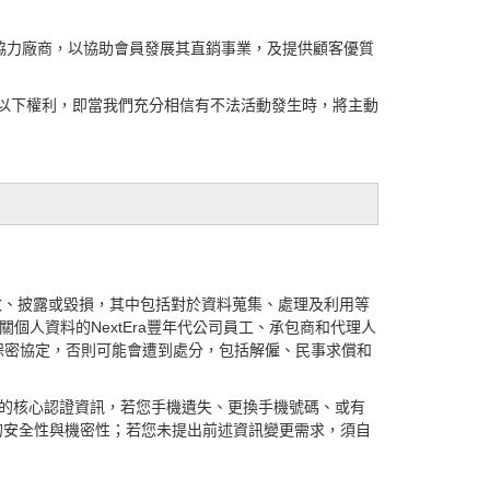
協力廠商，以協助會員發展其直銷事業，及提供顧客優質
也保留以下權利，即當我們充分相信有不法活動發生時，將主動
改、披露或毀損，其中包括對於資料蒐集、處理及利用等
關個人資料的
NextEra豐年代
公司員工、承包商和代理人
保密
協定，否則可能會遭到處分，包
括解僱、民事求償和
員身分的核心認證資訊，若您手機遺失、更換手機號碼、或有
的安全性與機密性；若您未提出前述資訊變更需求，須自