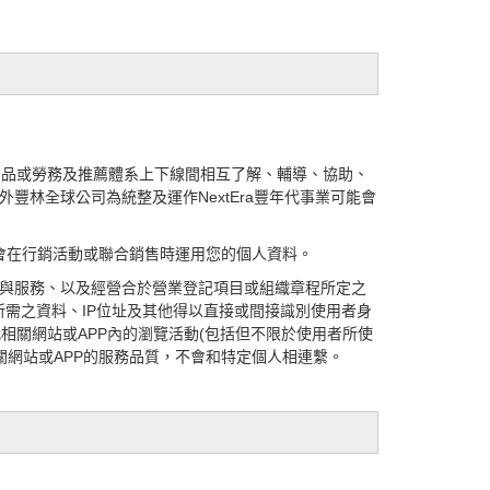
賣商品或勞務及推薦體系上下線間相互了解、輔導、協助、
外豐林全球公司為統整及運作
NextEra豐年代
事業可能會
會在行銷活動或聯合銷售時運用您的個人資料。
理與服務、以及經營合於營業登記項目或組織章程所定之
所需之資料、
IP
位址及其他得以直接或間接識別使用者身
相關網站或APP內的瀏覽活動(包括但不限於使用者所使
相關網站或APP的服務品質，不會和特定個人相連繫。