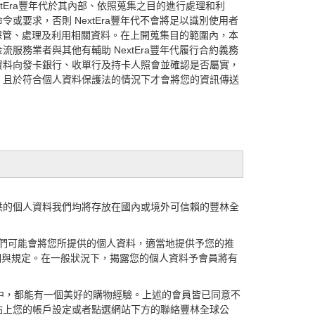
tEra豐年代於其內部、依照蒐集之目的進行處理和利
或要求，否則 NextEra豐年代不會將足以識別使用者
保管、處理及利用相關資料。在上開蒐集目的範圍內，本
務業者與其他有輔助 NextEra豐年代履行合約義務
資料向發卡銀行、收單行及持卡人照會並確認是否屬實，
，且於符合個人資料保護法的情況下才會將您的資訊傳送
供的個人資料我們均將存放在國內或境外可信賴的豐林全
，我們可能會將您所提供的個人資料，適當地提供予您的推
明與規定。在一般狀況下，揭露您的個人資料予會員將有
中，都能有一個美好的購物經驗。上述的會員皆已同意不
站上您的帳戶設定或者點選網站下方的聯絡豐林全球公