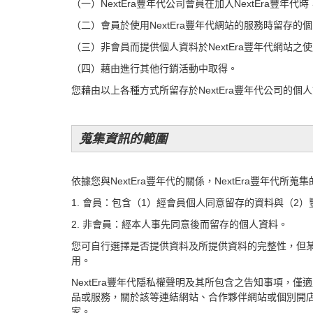
（一）
NextEra豐年代
公司會員在加入
NextEra豐年代
時
（二）會員於使用
NextEra豐年代
網站的服務時留存的個
（三）非會員而提供個人資料於
NextEra豐年代
網站之使
（四）藉由進行其他行銷活動中取得。
您藉由以上各種方式所留存於
NextEra豐年代
公司的個人
蒐集資訊的範圍
依據您與NextEra豐年代的關係，NextEra豐年代所
1. 會員：包含（1）經會員個人同意留存的資料與（
2. 非會員：經本人事先同意後而留存的個人資料。
您可自行選擇是否提供資料及所提供資料的完整性，但
用。
NextEra豐年代隱私權聲明及其所包含之告知事項，僅
品或服務，關於該等連結網站、合作夥伴網站或個別開
家。