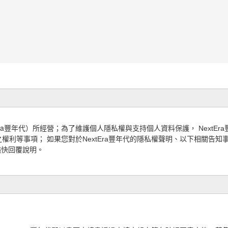
Era豐年代
）所經營；為了維護個人隱私權與支持個人資料保護， NextEra
之權利
等事項； 如果您對於
NextEra豐年代的隱私權聲明、以下相關
將儘快回覆說明。