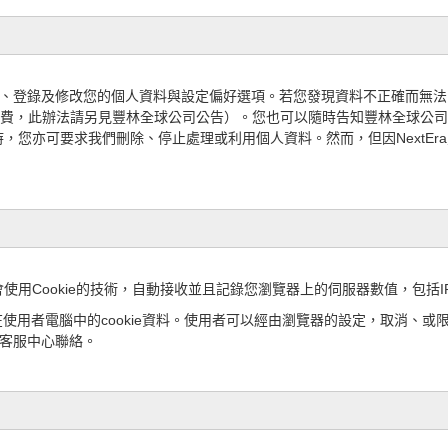
詢、登錄及修改您的個人資料與設定偏好選項。若您發現資料不正確而無法自行
付費，
此
辦法請另見豐林全球公司公告）。您也可以隨時告知豐林全球公司
時，您亦可要求我們
刪除、停止處理
或利用個人資料。然而，但因
Next
ookie的技術，自動接收並且記錄您瀏覽器上的伺服器數值，包括IP Ad
儲存在使用者電腦中的cookie資料。使用者可以經由瀏覽器的設定，取消
代客服中心聯絡。