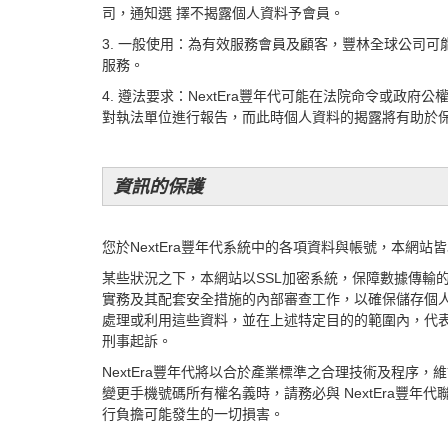
司，通知選 擇不揭露個人資料予會員。
3. 一般使用：為有效服務會員及顧客，豐林全球公司
服務。
4. 遵法要求：NextEra豐年代可能在法院命令或政
對執法單位進行報告，而此時個人資料的揭露將有助於
資訊的保護
您於NextEra豐年代系統中的各項資料與帳號，本網
某些狀況之下，本網站以SSL加密系統，保障數據傳輸
實務及其配套安全措施的內部審查工作，以確保儲存個
處理或利用這些資料，並在上述特定目的的範圍內，代
刑事起訴。
NextEra豐年代將以合於產業標準之合理技術及程序
變更手機號碼所有權名義時，請務必與 NextEra豐年代
行負擔可能發生的一切損害。