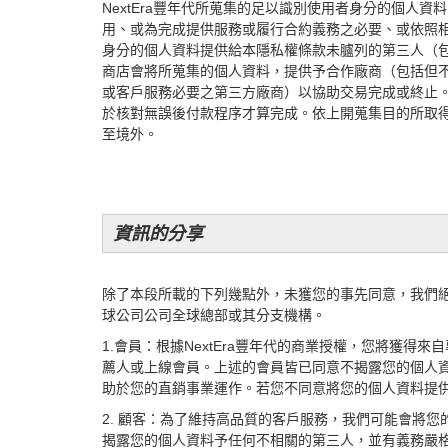
NextEra豐年代所蒐集的足以識別使用者身分的個人資
用、或為完成提供服務或履行合約義務之必要、或依照
身分的個人資料提供給本隱私權條款未臚列的第三人（包括
商店會將所蒐集的個人資料，提供予合作廠商（包括但不
或客
戶服務必要之第三方廠商）以協助交易完成或終止
於核對無誤後付款程序才算完成。依上開蒐集目的所取
至境外。
資訊的分享
除了本段所載的下列幾點外，未獲您的事先同意，我們
球公司公司全球總部或其分支機構。
1.會員：根據NextEra豐年代的商業授權，您將獲
薦人或上線會員。上述的會員皆已同意不揭露您的個人
助於您的直銷事業運作。若您不同意將您的個人資料提
2. 顧客：為了維持高品質的客戶服務，我們可能會將
揭露您的個人資料予任何不相關的第三人，並有義務嚴