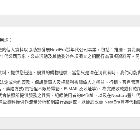
用途：
您的個人資料以協助您發展NextEra豐年代公司事業，包括：推廣、買
豐年代公
司形
象、公
益活動及其他委外各項調查之相關行為事項資料等。另
人資料，提供您迅速、優質的購物經驗。當您只是潛在消費者時，我們可能
、履行法定或合約義務、保護當事人及相關利害關係人之權益、行銷、客戶管
連絡方式(包括但不限於電話、E-MAIL及地址等)、為完成收款或付款
豐年代會依照所提供服務之性質，記錄使用者的IP位址、以及在
NextEra
豐年代
這些資料僅供作流量分析和網路行為調查，以便於改善 NextEra豐年代