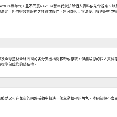
xtEra豐年代，且不同意NextEra豐年代就該等個人資料依法令規定
的決定，
但依照各該服務之
性質或條件，您可能因此無法使用該等服務或完成
部及全球豐林全球公司的各分支機構間移轉或存取，但無論您的個人資料
格標準
保障您的隱私權。
並鼓勵父母在兒童的網路活動中扮演一個主動積極的角色。本網站絕不會主