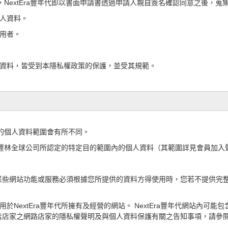
，
NextEra豐年代
即以書面申請書透過申請人親自簽名確認同意之後，蒐
人資料。
用者。
資料，皆受到本隱私權政策的保護，並受其規範。
蒐集的個人資料範圍會有所不同。
2）豐林全球公司所認定的特定目的範圍內的個人資料（其範圍詳見會員加入
某些網站功能或服務必須根據您所提供的資料方得使用時，您若不提供完
適用於NextEra豐年代所擁有及經營的網站。 NextEra豐年代網站內
店店家
之網路店家的隱私權聲明及與個人資料保護有關之告知事項，請參