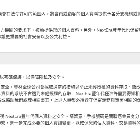
可能會在法令許可的範圍內，將會員或顧客的個人資料提供予各分支機構或
府公權力機關的要求下，被動提供您的個人資料。另外，NextEra豐年代
保護更
重要的社會安全以及公共利益。
站皆以密碼保護，以保障隱私及安全。
的安全。豐林全球公司會採取適當的措施以防止未經授權的資料存取、竄
人資料的
系統不會遭到未經授權的存取。
NextEra豐年代
僅准許需要得知相
表或協助我們處理相關事宜。上述人員都必須遵守保密義務與簽署相關
的
，維護 NextEra豐年代個人資料之安全。請留意，手機號碼是關聯您會
聯繫，進
一步完成必要的個人資訊變更，以確保您的個人資料、交易資料