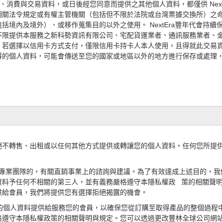
料、消費與交易資料，或日後經您同意而提供之其他個人資料，都僅供 Nex
相關法令規
定或有權主管機關（包括但不限於法院或台灣票據交換所）之命令
境內及境外）、或移作蒐集目的以外之使用。 NextEra豐年代會持續
限提供本服務之新科勢資訊有限公司、宅配貨運業者、通訊服務業者、金流服
。
若選擇以信用卡方式支付，僅限信用卡持卡人本人使用，且得就此交易
得的個人資
料，可能會傳送至您的國家或地區以外的地方進行保存或處理
絕不轉售、出租或以任何其他方式提供或轉讓您的個人資料。任何您所提
得來自專業團隊的，有關直銷事業上的諮詢與建議。為了有效達成上述目的
資料予任
何不相關的第三人，並有義務嚴格遵守本隱私權政 策的相關聲
供給會員，我們將提供您有選擇拒絕揭露的機會。
您的個人資料提供給服務您的會員，以確保您從訂購至取得產品的整個過程
格遵守
本隱私權政策的相關聲明與規定。您可以透過更改豐林全球公司網