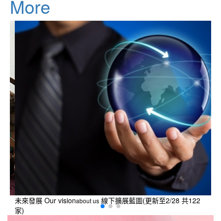
More
長
未來發展 Our vision
線下擴展藍圖(更新至2/28 共122
企
about us
家)