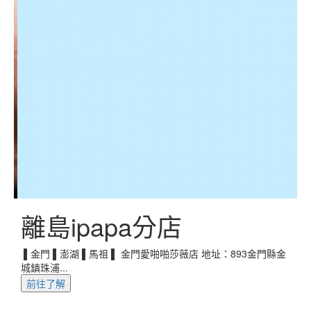
離島ipapa分店
▌金門 ▌澎湖 ▌馬祖 ▌ 金門愛啪啪莎薇店 地址：893金門縣金
城鎮珠浦...
址
前往了解